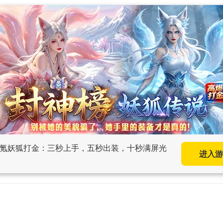
00氪妖狐打金：三秒上手，五秒出装，十秒满屏光
进入游