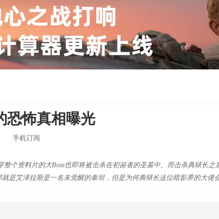
后的恐怖真相曝光
手机订阅
贯穿整个资料片的大Boss也即将被击杀在初诞者的圣墓中。而击杀典狱长
那就是艾泽拉斯是一名未觉醒的泰坦，但是为何典狱长这位暗影界的大佬