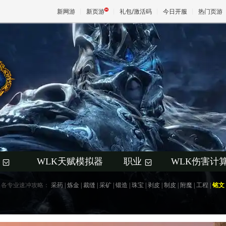
新网游
新页游
礼包/激活码
今日开服
热门页游
魔兽
天堂
王权与
WLK天赋模拟器
职业
WLK伤害计
+
+
各专业速冲攻略：
采药
|
炼金
|
裁缝
|
采矿
|
锻造
|
珠宝
|
剥皮
|
制皮
|
附魔
|
工程
|
铭文