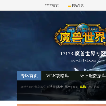
17173首页
网站导航
17173-魔兽世界专区
wow.17173.com
专区首页
WLK攻略库
怀旧服数据库
乌堡各职业单刷教学：
法师
|
术士
|
战士
|
熊德
|
鸟德
|
DK
|
防骑