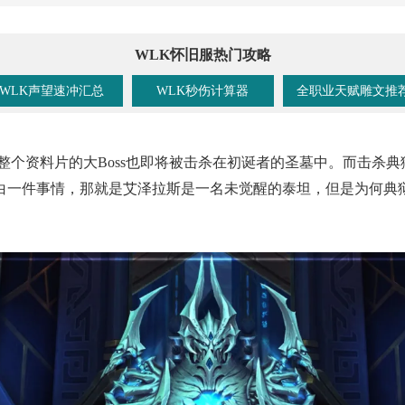
WLK怀旧服热门攻略
WLK声望速冲汇总
WLK秒伤计算器
全职业天赋雕文推
穿整个资料片的大Boss也即将被击杀在初诞者的圣墓中。而击杀
白一件事情，那就是艾泽拉斯是一名未觉醒的泰坦，但是为何典