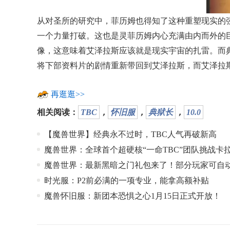
从对圣所的研究中，菲历姆也得知了这种重塑现实的
一个力量打破。这也是灵菲历姆内心充满由内而外的巨大恐
像，这意味着艾泽拉斯应该就是现实宇宙的扎雷。而
将下部资料片的剧情重新带回到艾泽拉斯，而艾泽拉
再逛逛>>
相关阅读：
TBC
，
怀旧服
，
典狱长
，
10.0
【魔兽世界】经典永不过时，TBC人气再破新高
魔兽世界：全球首个超硬核“一命TBC”团队挑战卡
魔兽世界：最新黑暗之门礼包来了！部分玩家可自
时光服：P2前必满的一项专业，能拿高额补贴
魔兽怀旧服：新团本恐惧之心1月15日正式开放！