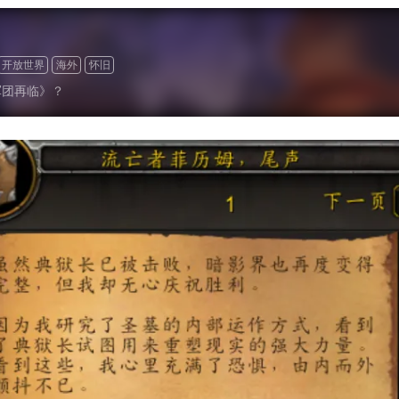
开放世界
海外
怀旧
军团再临》？