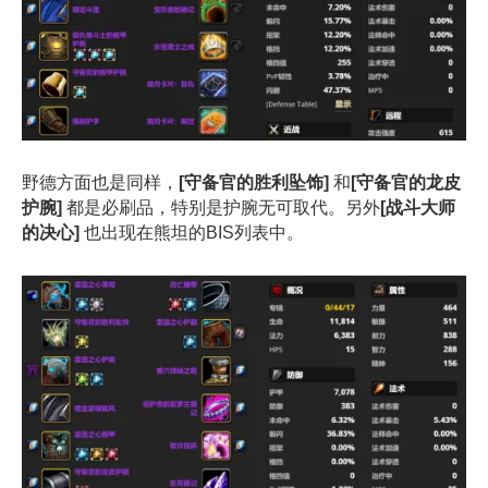
野德方面也是同样，
[守备官的胜利坠饰]
和
[守备官的龙皮
护腕]
都是必刷品，特别是护腕无可取代。另外
[战斗大师
的决心]
也出现在熊坦的BIS列表中。