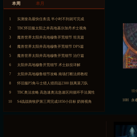
本周
本月
1
实测奎岛最快任务流 半小时不到就可完成
2
TBC怀旧服太阳之井高地基尔加丹术士视角
3
魔兽世界太阳井高地穆鲁开荒细节 坦克篇
4
魔兽世界太阳井高地穆鲁开荒细节 DPS篇
5
魔兽世界太阳井高地穆鲁开荒细节 治疗篇
6
太阳井高地穆鲁开荒细节 术士奴役详解
7
太阳井高地穆鲁细节攻略 南场打断法师教程
8
怀旧服P5角斗士猎人猎四远2300 脱离菜刀队
猜
9
TBC奥法攻略 高急速奥法急速区间循环手法属性
10H
|
永
10
S4战战骑牧萨第三周完成1850小目标 奶骑视角